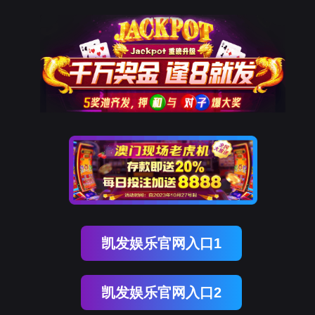
凯发娱乐官网入口1
凯发娱乐官网入口2